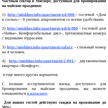
Частный сектор в Мисхоре, доступный для бронирования
на майские праздники:
1)
http://miskhor.info/apartment/gd-000/
- гостевой «Дом
в соснах» - 9 уютных апартаментов со всеми удобствами.
2)
http://miskhor.info/apartment/gdch-000
- гостевой дом
«Чайка». Комфортабельные двух-, трёхкомнатные номера
с видовыми террасами.
3)
http://miskhor.info/apartment/safari/
- стильный номер
на 4 человек.
4)
http://miskhor.info/apartment/2-001/
- двухкомнатная
квартира-«Комфорт».
и еще много других вариантов.
С полным ассортиментом жилья, доступного для
бронирования на майские праздники, вы можете
ознакомиться
в каталоге
.
Для наших гостей действуют скидки на проживание до
50%!