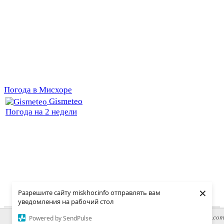
Погода в Мисхоре
Gismeteo
Погода на 2 недели
×
Разрешите сайту miskhor.info отправлять вам
уведомления на рабочий стол
© MISKHOR.INFO, 2015
+7-978-887-94-95
domikvsosnah@gmail.com
Powered by SendPulse
Карта сайта
|
Обратная связь