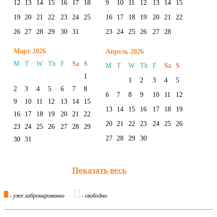
12
13
14
15
16
17
18
9
10
11
12
13
14
15
19
20
21
22
23
24
25
16
17
18
19
20
21
22
26
27
28
29
30
31
23
24
25
26
27
28
Март 2026
Апрель 2026
M
T
W
Th
F
Sa
S
M
T
W
Th
F
Sa
S
1
1
2
3
4
5
2
3
4
5
6
7
8
6
7
8
9
10
11
12
9
10
11
12
13
14
15
13
14
15
16
17
18
19
16
17
18
19
20
21
22
20
21
22
23
24
25
26
23
24
25
26
27
28
29
27
28
29
30
30
31
Показать весь
- уже забронированно
- свободно