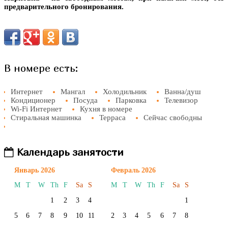
предварительного бронирования.
В номере есть:
Интернет
Мангал
Холодильник
Ванна/душ
Кондиционер
Посуда
Парковка
Телевизор
Wi-Fi Интернет
Кухня в номере
Стиральная машинка
Терраса
Сейчас свободны
Календарь занятости
Январь 2026
Февраль 2026
M
T
W
Th
F
Sa
S
M
T
W
Th
F
Sa
S
1
2
3
4
1
5
6
7
8
9
10
11
2
3
4
5
6
7
8