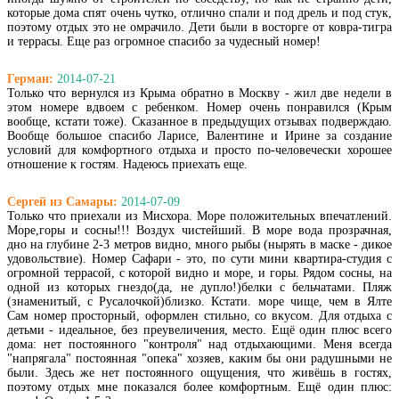
которые дома спят очень чутко, отлично спали и под дрель и под стук,
поэтому отдых это не омрачило. Дети были в восторге от ковра-тигра
и террасы. Еще раз огромное спасибо за чудесный номер!
Герман:
2014-07-21
Только что вернулся из Крыма обратно в Москву - жил две недели в
этом номере вдвоем с ребенком. Номер очень понравился (Крым
вообще, кстати тоже). Сказанное в предыдущих отзывах подверждаю.
Вообще большое спасибо Ларисе, Валентине и Ирине за создание
условий для комфортного отдыха и просто по-человечески хорошее
отношение к гостям. Надеюсь приехать еще.
Сергей из Самары:
2014-07-09
Только что приехали из Мисхора. Море положительных впечатлений.
Море,горы и сосны!!! Воздух чистейший. В море вода прозрачная,
дно на глубине 2-3 метров видно, много рыбы (нырять в маске - дикое
удовольствие). Номер Сафари - это, по сути мини квартира-студия с
огромной террасой, с которой видно и море, и горы. Рядом сосны, на
одной из которых гнездо(да, не дупло!)белки с бельчатами. Пляж
(знаменитый, с Русалочкой)близко. Кстати. море чище, чем в Ялте
Сам номер просторный, оформлен стильно, со вкусом. Для отдыха с
детьми - идеальное, без преувеличения, место. Ещё один плюс всего
дома: нет постоянного "контроля" над отдыхающими. Меня всегда
"напрягала" постоянная "опека" хозяев, каким бы они радушными не
были. Здесь же нет постоянного ощущения, что живёшь в гостях,
поэтому отдых мне показался более комфортным. Ещё один плюс: