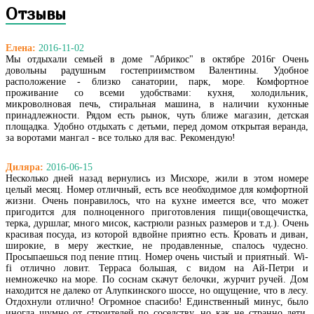
Отзывы
Елена:
2016-11-02
Мы отдыхали семьей в доме "Абрикос" в октябре 2016г Очень
довольны радушным гостеприимством Валентины. Удобное
расположение - близко санатории, парк, море. Комфортное
проживание со всеми удобствами: кухня, холодильник,
микроволновая печь, стиральная машина, в наличии кухонные
принадлежности. Рядом есть рынок, чуть ближе магазин, детская
площадка. Удобно отдыхать с детьми, перед домом открытая веранда,
за воротами мангал - все только для вас. Рекомендую!
Диляра:
2016-06-15
Несколько дней назад вернулись из Мисхоре, жили в этом номере
целый месяц. Номер отличный, есть все необходимое для комфортной
жизни. Очень понравилось, что на кухне имеется все, что может
пригодится для полноценного приготовления пищи(овощечистка,
терка, дуршлаг, много мисок, кастрюли разных размеров и т.д.). Очень
красивая посуда, из которой вдвойне приятно есть. Кровать и диван,
широкие, в меру жесткие, не продавленные, спалось чудесно.
Просыпаешься под пение птиц. Номер очень чистый и приятный. Wi-
fi отлично ловит. Терраса большая, с видом на Ай-Петри и
немножечко на море. По соснам скачут белочки, журчит ручей. Дом
находится не далеко от Алупкинского шоссе, но ощущение, что в лесу.
Отдохнули отлично! Огромное спасибо! Единственный минус, было
иногда шумно от строителей по соседству, но как не странно дети,