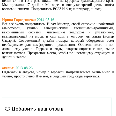
цены! Они в 1,5-2 раза ниже, чем на курортах краснодарского края.
Мы прожили 17 дней в Мисхоре, и вот уже третий день живём
воспоминаниями. Понравилось ВСЁ! И быт, и природа, и люди.
Ирина Городенцева:
2014-05-16
Всё-всё очень понравилось. И сам Мисхор, своей сказочно-необычной
атмосферой, узкими венецианскими лестницами-тропинками,
высоченными соснами, чистейшим воздухом и русалочкой,
выглядывающей из моря; и сам дом, в котором мы жили (номер
Сафари). Современный дизайн номера, который оборудован всем
необходимым для комфортного проживания. Ооочень чисто и по-
домашнему уютно. Терраса и виды, открывающиеся с нее, выше
всяких похвал. Прекрасное место, чтобы по-настоящему отдохнуть и
душой и телом.
оксана:
2013-08-26
Отдыхали в августе, номер с террасой понравился-все очень мило и
уютно, просто супер!Думаем, в будущем году сюда вернуться.
Добавить ваш отзыв