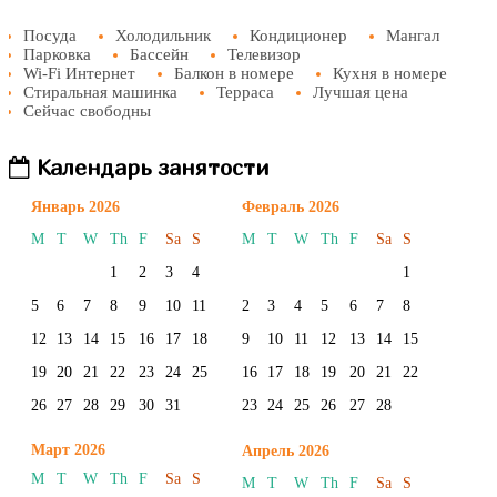
Посуда
Холодильник
Кондиционер
Мангал
Парковка
Бассейн
Телевизор
Wi-Fi Интернет
Балкон в номере
Кухня в номере
Стиральная машинка
Терраса
Лучшая цена
Сейчас свободны
Календарь занятости
Январь 2026
Февраль 2026
M
T
W
Th
F
Sa
S
M
T
W
Th
F
Sa
S
1
2
3
4
1
5
6
7
8
9
10
11
2
3
4
5
6
7
8
12
13
14
15
16
17
18
9
10
11
12
13
14
15
19
20
21
22
23
24
25
16
17
18
19
20
21
22
26
27
28
29
30
31
23
24
25
26
27
28
Март 2026
Апрель 2026
M
T
W
Th
F
Sa
S
M
T
W
Th
F
Sa
S